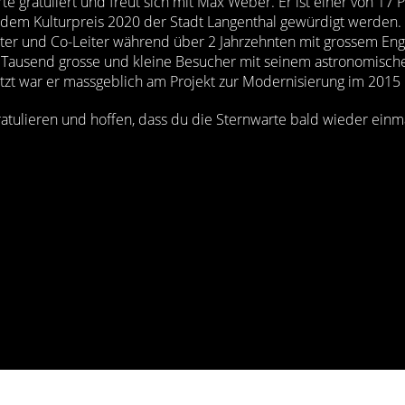
te gratuliert und freut sich mit Max Weber. Er ist einer von 17
dem Kulturpreis 2020 der Stadt Langenthal gewürdigt werden. 
eiter und Co-Leiter während über 2 Jahrzehnten mit grossem En
le Tausend grosse und kleine Besucher mit seinem astronomisch
tzt war er massgeblich am Projekt zur Modernisierung im 2015 b
ratulieren und hoffen, dass du die Sternwarte bald wieder ein