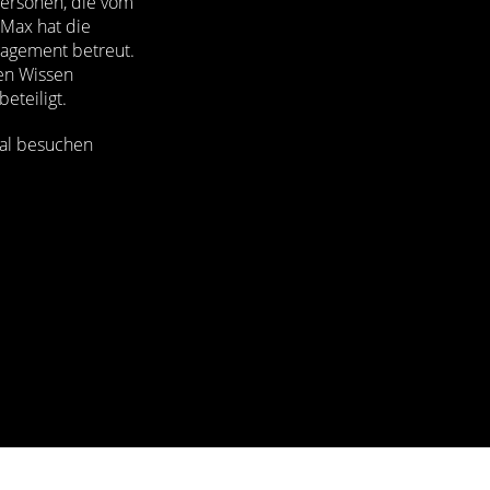
 Personen, die vom
Max hat die
gagement betreut.
en Wissen
eteiligt.
mal besuchen