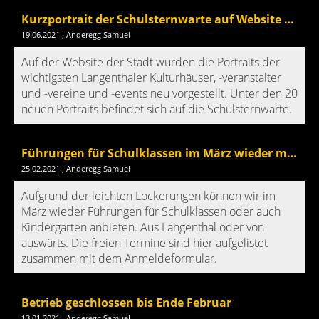
Kurzportrait der Schulsternwarte auf Website Stadt Langennthal
19.06.2021
, Anderegg Samuel
Auf der Website der Stadt wurden die Portraits der
wichtigsten Langenthaler Kulturhäuser, -veranstalter
und -vereine und -events neu vorgestellt. Unter den 20
neuen Portraits befindet sich auf die Schulsternwarte.
Führungen für Schulklassen im März wieder möglich
25.02.2021
, Anderegg Samuel
Aufgrund der leichten Lockerungen können wir im
März wieder Führungen für Schulklassen oder auch
Kindergarten anbieten. Aus Langenthal oder von
auswärts. Die freien Termine sind hier aufgelistet
zusammen mit dem Anmeldeformular.
Betrieb geschlossen bis Ende Februar
13.01.2021
, Anderegg Samuel