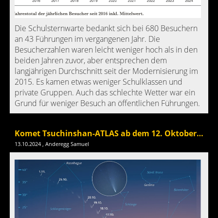
Die Schulsternwarte bedankt sich bei 680 Besuchern
an 43 Führungen im vergangenen Jahr. Die
Besucherzahlen waren leicht weniger hoch als in den
beiden Jahren zuvor, aber entsprechen dem
langjährigen Durchschnitt seit der Modernisierung im
2015. Es kamen etwas weniger Schulklassen und
private Gruppen. Auch das schlechte Wetter war ein
Grund für weniger Besuch an öffentlichen Führungen.
Komet Tsuchinshan-ATLAS ab dem 12. Oktober am Abendhimmel im Westen sichtbar
13.10.2024
, Anderegg Samuel