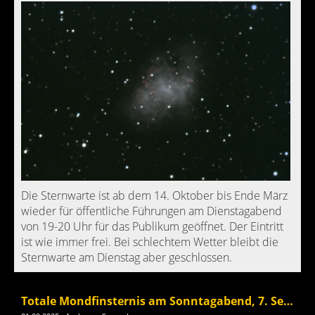
Die Sternwarte ist ab dem 14. Oktober bis Ende März
wieder für öffentliche Führungen am Dienstagabend
von 19-20 Uhr für das Publikum geöffnet. Der Eintritt
ist wie immer frei. Bei schlechtem Wetter bleibt die
Sternwarte am Dienstag aber geschlossen.
Totale Mondfinsternis am Sonntagabend, 7. September 2025.