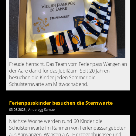
Freude herrscht. Das Team vom Ferienpass Wangen an
der Aare dankt für das Jubiläum. Seit 20 Jahren
besuchen die Kinder jeden Sommer die
Schulsternwarte am Mittwochabend.
Ferienpasskinder besuchen die Sternwarte
03.08.2023
, Anderegg Samuel
Nächste Woche werden rund 60 Kinder die
Schulsternwarte im Rahmen von Ferienpassangeboten
aus Aarwangen, Wangen a.A., Herzogenbuchsee und