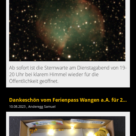
Ab sofort ist die Sternwarte am Dienstagabend von 19-
20 Uhr bei klarem Himmel wieder für die
Öffentlichkeit geöffnet.
Dankeschön vom Ferienpass Wangen a.A. für 20 Jahre
10.08.2023
, Anderegg Samuel