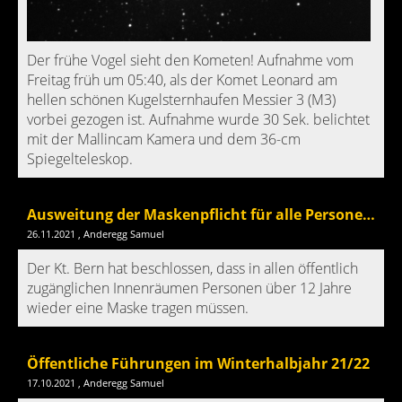
Der frühe Vogel sieht den Kometen! Aufnahme vom
Freitag früh um 05:40, als der Komet Leonard am
hellen schönen Kugelsternhaufen Messier 3 (M3)
vorbei gezogen ist. Aufnahme wurde 30 Sek. belichtet
mit der Mallincam Kamera und dem 36-cm
Spiegelteleskop.
Ausweitung der Maskenpflicht für alle Personen über 12 Jahre
26.11.2021
, Anderegg Samuel
Der Kt. Bern hat beschlossen, dass in allen öffentlich
zugänglichen Innenräumen Personen über 12 Jahre
wieder eine Maske tragen müssen.
Öffentliche Führungen im Winterhalbjahr 21/22
17.10.2021
, Anderegg Samuel