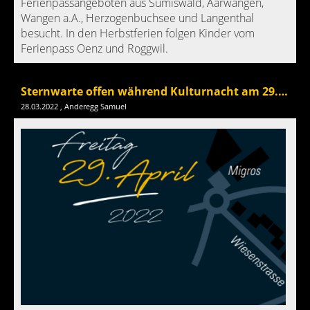
Ferienpassangeboten aus Sumiswald, Aarwangen,
Wangen a.A., Herzogenbuchsee und Langenthal
besucht. In den Herbstferien folgen Kinder vom
Ferienpass Oenz und Roggwil.
Sternwarte offen während Kulturnacht am 29. April
28.03.2022
, Anderegg Samuel