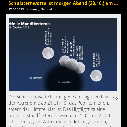
Schulsternwarte ist morgen Abend (28.10.) am Tag der Astrononomie geöffnet
27.10.2023
, Anderegg Samuel
Die Schulsternwarte ist morgen Samstagabend am Tag
der Astronomie ab 21 Uhr für das Publikum offen,
sofern der Himmel klar ist. Das Highlight ist eine
partielle Mondfinsternis zwischen 21:30 und 23:00
Uhr. Der Tag der Astronomie findet im gesamten,