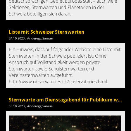
deutschsprachigen Gebiet Europas statt – auch viele
Sektionen, Sternwarten und Planetarien in der
Schweiz beteiligen sich daran.
Liste mit Schweizer Sternwarten
24.10.2023
, Anderegg Samuel
Ein Hinweis, dass auf folgender Website eine Liste mit
Sternwarten in der Schweiz publiziert ist. Ohne
Anspruch auf Vollständigkeit werden private
Sternwarten sowie Schulsternwarten und
Vereinssternwarten aufgeführt.
http://www.observatories.ch/observatories.html
Sternwarte am Dienstagabend für Publikum wieder offen
18.10.2023
, Anderegg Samuel