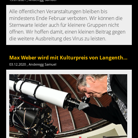
Alle öffentlichen Veranstaltungen bleiben bis
mindestens Ende Februar verboten. Wir können die
Sternwarte leider auch für kleinere Gruppen nicht
öffnen. Wir hoffen damit, einen kleinen Beitrag gegen
die weitere Ausbreitung des Virus zu leisten.
Max Weber wird mit Kulturpreis von Langenthal geehrt
03.12.2020
, Anderegg Samuel