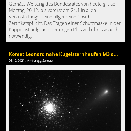
Gemäss Weisung des Bundesrates von heute gilt ab
Montag, 20.12. bis vorerst am 24.1 in allen
Veranstaltungen eine allgemeine Covid-
Zertifikatspflicht. Das Tragen einer Schutzmaske in der
Kuppel ist aufgrund der engen Platzverhältnisse auch
notwendig.
Komet Leonard nahe Kugelsternhaufen M3 am Morgenhimmel
05.12.2021
, Anderegg Samuel