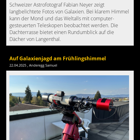
Schweizer Astrofotograf Fabian Neyer zeigt
langbelichtete Fotos von Galaxien. Bei klarem Himmel
kann der Mond und das Weltalls mit computer-
gesteuerten Teleskopen beobachtet werden. Die
Dachterrasse bietet einen Rundumblick auf die
Dächer von Langenthal.
Auf Galaxienjagd am Frühlingshimmel
22.04.2025
, Anderegg Samuel