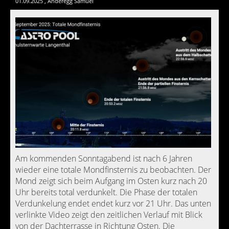
01.09.2025
, Anderegg Samuel
Am kommenden Sonntagabend ist nach 6 Jahren
wieder eine totale Mondfinsternis zu beobachten. Der
Mond zeigt sich beim Aufgang im Osten kurz nach 20
Uhr bereits total verdunkelt. Die Phase der totalen
Verdunkelung endet endet kurz vor 21 Uhr. Das unten
verlinkte Video zeigt den zeitlichen Verlauf mit Blick
von der Dachterrasse in Richtung Osten. Die