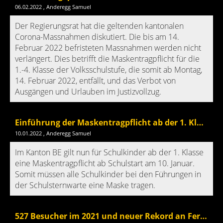
06.02.2022
, Anderegg Samuel
Der Regierungsrat hat die geltenden kantonalen
Corona-Massnahmen diskutiert. Die bis am 14.
Februar 2022 befristeten Massnahmen werden nicht
verlängert. Dies betrifft die Maskentragpflicht für die
1.-4. Klasse der Volksschulstufe, die somit ab Montag,
14. Februar 2022, entfällt, und das Verbot von
Ausgängen und Urlauben im Justizvollzug.
Einführung der Maskentragpflicht ab der 1. Klasse
10.01.2022
, Anderegg Samuel
Im Kanton BE gilt nun für Schulkinder ab der 1. Klasse
eine Maskentragpflicht ab Schulstart am 10. Januar.
Somit müssen alle Schulkinder bei den Führungen in
der Schulsternwarte eine Maske tragen.
527 Besucher im 2021 und neuer Rekord an Ferienpasskindern